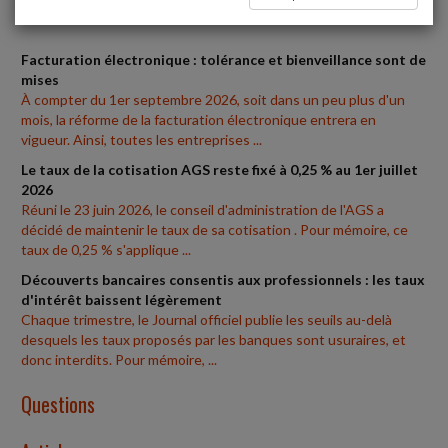
Brèves
Facturation électronique : tolérance et bienveillance sont de
mises
À compter du 1er septembre 2026, soit dans un peu plus d'un
mois, la réforme de la facturation électronique entrera en
vigueur. Ainsi, toutes les entreprises ...
Le taux de la cotisation AGS reste fixé à 0,25 % au 1er juillet
2026
Réuni le 23 juin 2026, le conseil d'administration de l'AGS a
décidé de maintenir le taux de sa cotisation . Pour mémoire, ce
taux de 0,25 % s'applique ...
Découverts bancaires consentis aux professionnels : les taux
d'intérêt baissent légèrement
Chaque trimestre, le Journal officiel publie les seuils au-delà
desquels les taux proposés par les banques sont usuraires, et
donc interdits. Pour mémoire, ...
Questions