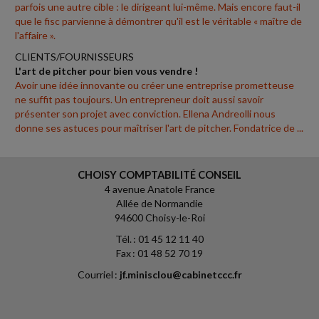
parfois une autre cible : le dirigeant lui-même. Mais encore faut-il
que le fisc parvienne à démontrer qu'il est le véritable « maître de
l'affaire ».
CLIENTS/FOURNISSEURS
L'art de pitcher pour bien vous vendre !
Avoir une idée innovante ou créer une entreprise prometteuse
ne suffit pas toujours. Un entrepreneur doit aussi savoir
présenter son projet avec conviction. Ellena Andreolli nous
donne ses astuces pour maîtriser l'art de pitcher. Fondatrice de ...
CHOISY COMPTABILITÉ CONSEIL
4 avenue Anatole France
Allée de Normandie
94600 Choisy-le-Roi
Tél. : 01 45 12 11 40
Fax : 01 48 52 70 19
Courriel :
jf.minisclou@cabinetccc.fr