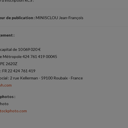
d'inscription RCS :
ur de publication :
MINISCLOU Jean-François
ement :
capital de 10 069 020 €
le Métropole 424 761 419 00045
PE 2620Z
: FR 22 424 761 419
ocial : 2 rue Kellerman - 59100 Roubaix - France
vh.com
photos :
photo
tockphoto.com