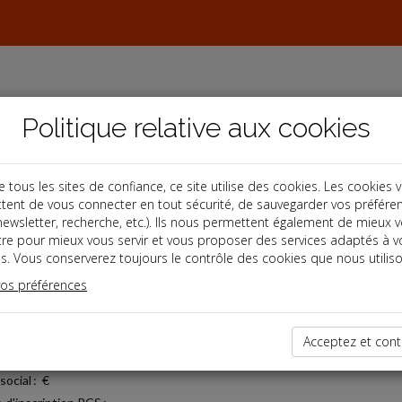
Politique relative aux cookies
ous les sites de confiance, ce site utilise des cookies. Les cookies 
tent de vous connecter en tout sécurité, de sauvegarder vos préfére
, newsletter, recherche, etc.). Ils nous permettent également de mieux 
tre pour mieux vous servir et vous proposer des services adaptés à v
s. Vous conserverez toujours le contrôle des cookies que nous utiliso
ons légales
vos préférences
 :
CHOISY COMPTABILITE CONSEIL
e : 4 avenue Anatole France Choisy-le-Roi 94600 FRANCE
Acceptez et cont
ne : 01 45 12 11 40
social : €