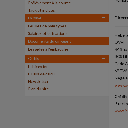
Numéro 
Prélèvement à la source
Taux et indices
Directe
La paye
Feuilles de paie types
Salaires et cotisations
Héberg
Documents du dirigeant
OVH
Les aides à l'embauche
SAS au 
RCS Lil
Outils
Code A
Échéancier
Nº TVA 
Outils de calcul
Siège s
Newsletter
www.o
Plan du site
Crédit 
iStock
www.is