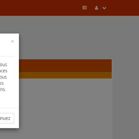
×
vous
nces
vous
os
ns.
inuez