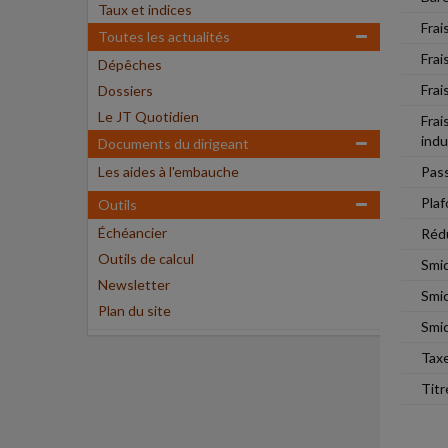
Taux et indices
Frai
Toutes les actualités
Frai
Dépêches
Frai
Dossiers
Le JT Quotidien
Frai
indu
Documents du dirigeant
Les aides à l'embauche
Pass
Plaf
Outils
Échéancier
Rédu
Outils de calcul
Smic
Newsletter
Smic
Plan du site
Smic
Taxe
Titr