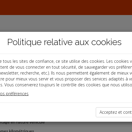
Politique relative aux cookies
ous les sites de confiance, ce site utilise des cookies. Les cookies 
tent de vous connecter en tout sécurité, de sauvegarder vos préfére
, newsletter, recherche, etc.). Ils nous permettent également de mieux 
tre pour mieux vous servir et vous proposer des services adaptés à v
s. Vous conserverez toujours le contrôle des cookies que nous utiliso
s et cotisations
vos préférences
tage en nature nouvelles technologies
Acceptez et cont
tage en nature repas et logement
tage en nature véhicule
mes kilométriques