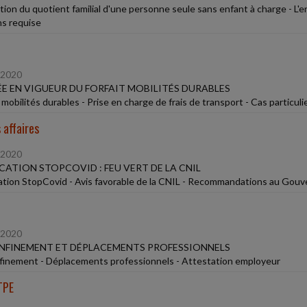
tion du quotient familial d'une personne seule sans enfant à charge - L'e
ns requise
/2020
E EN VIGUEUR DU FORFAIT MOBILITÉS DURABLES
 mobilités durables - Prise en charge de frais de transport - Cas particuli
 affaires
/2020
CATION STOPCOVID : FEU VERT DE LA CNIL
ation StopCovid - Avis favorable de la CNIL - Recommandations au Gou
/2020
NFINEMENT ET DÉPLACEMENTS PROFESSIONNELS
inement - Déplacements professionnels - Attestation employeur
TPE