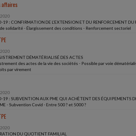
 affaires
/2020
-19 : CONFIRMATION DE L'EXTENSION ET DU RENFORCEMENT DU 
de solidarité - Élargissement des conditions - Renforcement sectoriel
TPE
/2020
ISTREMENT DÉMATÉRIALISÉ DES ACTES
trement des actes de la vie des sociétés - Possible par voie dématérialis
oits par virement
/2020
-19 : SUBVENTION AUX PME QUI ACHÈTENT DES ÉQUIPEMENTS 
E - Subvention Covid - Entre 500 ? et 5000 ?
TPE
/2020
ATION DU QUOTIENT FAMILIAL