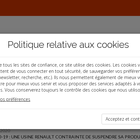
Politique relative aux cookies
ous les sites de confiance, ce site utilise des cookies. Les cookies 
tent de vous connecter en tout sécurité, de sauvegarder vos préfére
s
, newsletter, recherche, etc.). Ils nous permettent également de mieux 
tre pour mieux vous servir et vous proposer des services adaptés à v
s. Vous conserverez toujours le contrôle des cookies que nous utiliso
 des dernières dépêches
vos préférences
Acceptez et cont
/2020
-19 : UNE USINE RENAULT CONTRAINTE DE SUSPENDRE SA PROD