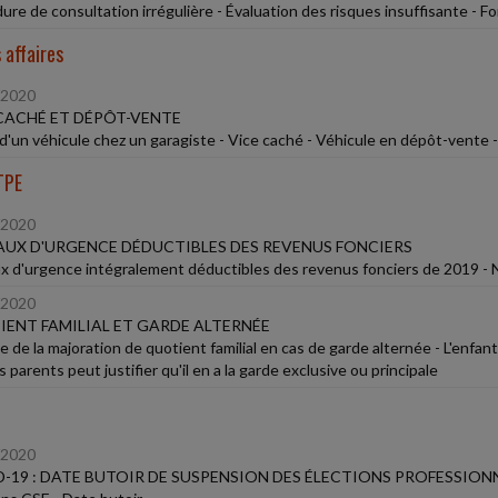
ure de consultation irrégulière - Évaluation des risques insuffisante - F
 affaires
/2020
CACHÉ ET DÉPÔT-VENTE
d'un véhicule chez un garagiste - Vice caché - Véhicule en dépôt-vente 
TPE
/2020
UX D'URGENCE DÉDUCTIBLES DES REVENUS FONCIERS
x d'urgence intégralement déductibles des revenus fonciers de 2019 - N
/2020
ENT FAMILIAL ET GARDE ALTERNÉE
e de la majoration de quotient familial en cas de garde alternée - L'enfan
s parents peut justifier qu'il en a la garde exclusive ou principale
/2020
-19 : DATE BUTOIR DE SUSPENSION DES ÉLECTIONS PROFESSION