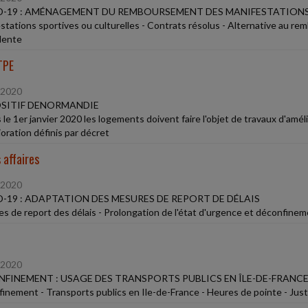
-19 : AMÉNAGEMENT DU REMBOURSEMENT DES MANIFESTATIONS
stations sportives ou culturelles - Contrats résolus - Alternative au re
lente
TPE
/2020
SITIF DENORMANDIE
 le 1er janvier 2020 les logements doivent faire l'objet de travaux d'amél
ioration définis par décret
 affaires
/2020
-19 : ADAPTATION DES MESURES DE REPORT DE DÉLAIS
s de report des délais - Prolongation de l'état d'urgence et déconfinem
/2020
FINEMENT : USAGE DES TRANSPORTS PUBLICS EN ÎLE-DE-FRANCE
inement - Transports publics en Ile-de-France - Heures de pointe - Justi