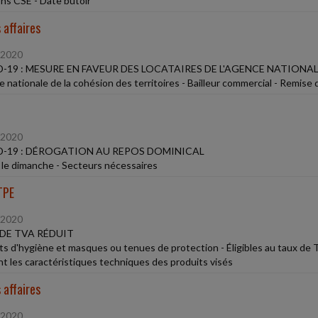
ons CSE - Date butoir
 affaires
/2020
-19 : MESURE EN FAVEUR DES LOCATAIRES DE L'AGENCE NATIONA
 nationale de la cohésion des territoires - Bailleur commercial - Remise 
/2020
-19 : DÉROGATION AU REPOS DOMINICAL
l le dimanche - Secteurs nécessaires
TPE
/2020
DE TVA RÉDUIT
ts d'hygiène et masques ou tenues de protection - Éligibles au taux de
t les caractéristiques techniques des produits visés
 affaires
/2020