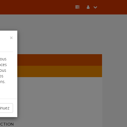
×
vous
nces
vous
os
ns.
inuez
UCTION