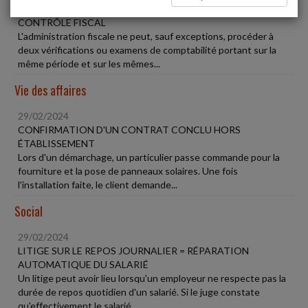
29/02/2024
CONTRÔLE FISCAL
L'administration fiscale ne peut, sauf exceptions, procéder à
deux vérifications ou examens de comptabilité portant sur la
même période et sur les mêmes...
Vie des affaires
29/02/2024
CONFIRMATION D'UN CONTRAT CONCLU HORS
ÉTABLISSEMENT
Lors d'un démarchage, un particulier passe commande pour la
fourniture et la pose de panneaux solaires. Une fois
l'installation faite, le client demande...
Social
29/02/2024
LITIGE SUR LE REPOS JOURNALIER = RÉPARATION
AUTOMATIQUE DU SALARIÉ
Un litige peut avoir lieu lorsqu'un employeur ne respecte pas la
durée de repos quotidien d'un salarié. Si le juge constate
qu'effectivement le salarié...