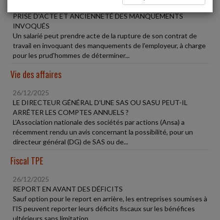
26/12/2025
PRISE D'ACTE ET ANCIENNETÉ DES MANQUEMENTS
INVOQUÉS
Un salarié peut prendre acte de la rupture de son contrat de
travail en invoquant des manquements de l'employeur, à charge
pour les prud'hommes de déterminer...
Vie des affaires
26/12/2025
LE DIRECTEUR GÉNÉRAL D'UNE SAS OU SASU PEUT-IL
ARRÊTER LES COMPTES ANNUELS ?
L'Association nationale des sociétés par actions (Ansa) a
récemment rendu un avis concernant la possibilité, pour un
directeur général (DG) de SAS ou de...
Fiscal TPE
26/12/2025
REPORT EN AVANT DES DÉFICITS
Sauf option pour le report en arrière, les entreprises soumises à
l'IS peuvent reporter leurs déficits fiscaux sur les bénéfices
ultérieurs sans limitation...