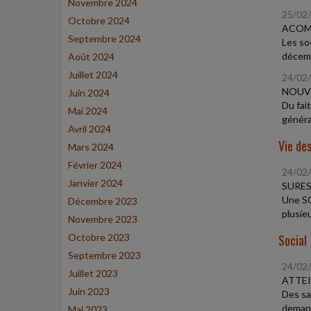
Novembre 2024
25/02
Octobre 2024
ACOMP
Septembre 2024
Les soc
décemb
Août 2024
Juillet 2024
24/02
NOUVE
Juin 2024
Du fai
Mai 2024
général
Avril 2024
Vie des
Mars 2024
Février 2024
24/02
Janvier 2024
SURES
Une SC
Décembre 2023
plusieu
Novembre 2023
Octobre 2023
Social
Septembre 2023
24/02
Juillet 2023
ATTEI
Juin 2023
Des sal
demandé
Mai 2023