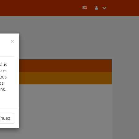
×
vous
nces
vous
os
ns.
inuez