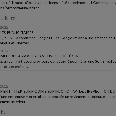
 ou déclaration d'échanges de biens a été supprimée au 1 Comme pour la D
sons intracommunautaires...
 affaires
/2022
ES PUBLICITAIRES
0, la CNIL a condamné Google LLC et Google Ireland à une amende de 100 mi
tique et Libertés....
/2022
MITÉ DES ASSOCIÉS DANS UNE SOCIÉTÉ CIVILE
2, un administrateur provisoire est désigné pour gérer une SCI. En juille
s des exercices...
/2022
MENT INTÉRIEUR MODIFIÉ SUR INJONCTION DE L'INSPECTION DU
'une entreprise met en place ou modifie un règlement intérieur, elle doit
ement intérieur...
TPE