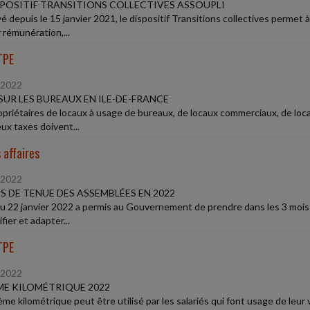
SPOSITIF TRANSITIONS COLLECTIVES ASSOUPLI
é depuis le 15 janvier 2021, le dispositif Transitions collectives permet 
 rémunération,...
TPE
/2022
SUR LES BUREAUX EN ILE-DE-FRANCE
opriétaires de locaux à usage de bureaux, de locaux commerciaux, de lo
ux taxes doivent...
 affaires
/2022
S DE TENUE DES ASSEMBLÉES EN 2022
 du 22 janvier 2022 a permis au Gouvernement de prendre dans les 3 moi
ifier et adapter...
TPE
/2022
E KILOMÉTRIQUE 2022
me kilométrique peut être utilisé par les salariés qui font usage de leur