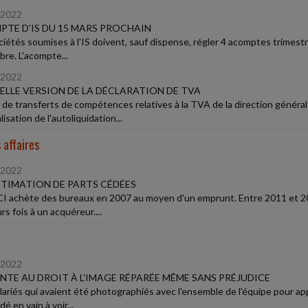
/2022
TE D'IS DU 15 MARS PROCHAIN
iétés soumises à l'IS doivent, sauf dispense, régler 4 acomptes trimestrie
re. L'acompte...
/2022
LLE VERSION DE LA DÉCLARATION DE TVA
t de transferts de compétences relatives à la TVA de la direction générale
isation de l'autoliquidation...
 affaires
/2022
TIMATION DE PARTS CÉDÉES
I achète des bureaux en 2007 au moyen d'un emprunt. Entre 2011 et 201
rs fois à un acquéreur....
/2022
NTE AU DROIT À L'IMAGE RÉPARÉE MÊME SANS PRÉJUDICE
ariés qui avaient été photographiés avec l'ensemble de l'équipe pour appa
 en vain à voir...