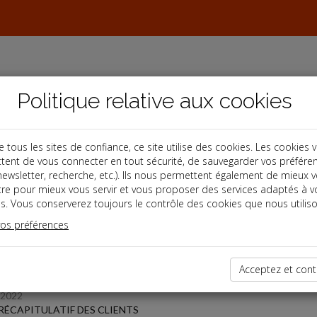
Politique relative aux cookies
ous les sites de confiance, ce site utilise des cookies. Les cookies 
tent de vous connecter en tout sécurité, de sauvegarder vos préfére
s
, newsletter, recherche, etc.). Ils nous permettent également de mieux 
tre pour mieux vous servir et vous proposer des services adaptés à v
s. Vous conserverez toujours le contrôle des cookies que nous utiliso
 des dernières dépêches
vos préférences
TPE
Acceptez et cont
/2022
RÉCAPITULATIF DES CLIENTS