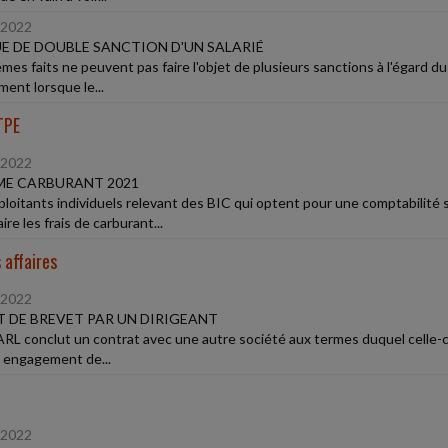
/2022
E DE DOUBLE SANCTION D'UN SALARIÉ
mes faits ne peuvent pas faire l'objet de plusieurs sanctions à l'égard d
ent lorsque le...
TPE
/2022
ME CARBURANT 2021
ploitants individuels relevant des BIC qui optent pour une comptabilité
aire les frais de carburant...
 affaires
/2022
 DE BREVET PAR UN DIRIGEANT
RL conclut un contrat avec une autre société aux termes duquel celle-ci
 engagement de...
/2022