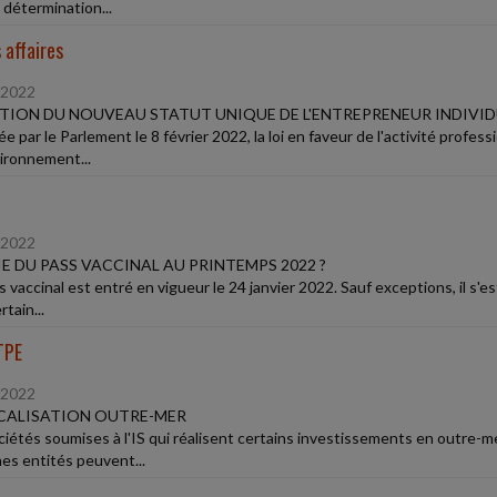
 détermination...
 affaires
/2022
ION DU NOUVEAU STATUT UNIQUE DE L'ENTREPRENEUR INDIVID
e par le Parlement le 8 février 2022, la loi en faveur de l'activité profe
ironnement...
/2022
E DU PASS VACCINAL AU PRINTEMPS 2022 ?
 vaccinal est entré en vigueur le 24 janvier 2022. Sauf exceptions, il s'es
rtain...
TPE
/2022
CALISATION OUTRE-MER
ciétés soumises à l'IS qui réalisent certains investissements en outre-m
nes entités peuvent...