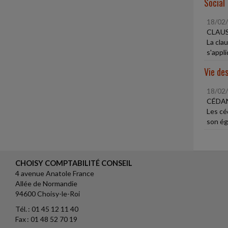
Social
18/02
CLAU
La cla
s'appli
Vie des
18/02
CÉDAN
Les cé
son ég
CHOISY COMPTABILITÉ CONSEIL
4 avenue Anatole France
Allée de Normandie
94600 Choisy-le-Roi
Tél. : 01 45 12 11 40
Fax : 01 48 52 70 19