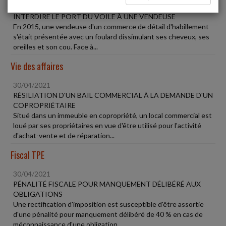
30/04/2021
INTERDIRE LE PORT DU VOILE À UNE VENDEUSE
En 2015, une vendeuse d'un commerce de détail d'habillement
s'était présentée avec un foulard dissimulant ses cheveux, ses
oreilles et son cou. Face à...
Vie des affaires
30/04/2021
RÉSILIATION D'UN BAIL COMMERCIAL À LA DEMANDE D'UN
COPROPRIÉTAIRE
Situé dans un immeuble en copropriété, un local commercial est
loué par ses propriétaires en vue d'être utilisé pour l'activité
d'achat-vente et de réparation...
Fiscal TPE
30/04/2021
PÉNALITÉ FISCALE POUR MANQUEMENT DÉLIBÉRÉ AUX
OBLIGATIONS
Une rectification d'imposition est susceptible d'être assortie
d'une pénalité pour manquement délibéré de 40 % en cas de
méconnaissance d'une obligation...