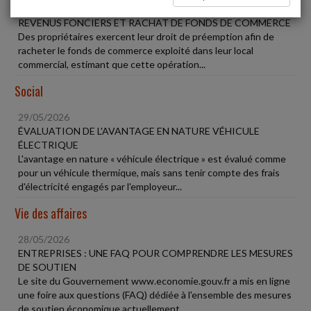
29/05/2026
REVENUS FONCIERS ET RACHAT DE FONDS DE COMMERCE
Des propriétaires exercent leur droit de préemption afin de
racheter le fonds de commerce exploité dans leur local
commercial, estimant que cette opération...
Social
29/05/2026
ÉVALUATION DE L'AVANTAGE EN NATURE VÉHICULE
ÉLECTRIQUE
L'avantage en nature « véhicule électrique » est évalué comme
pour un véhicule thermique, mais sans tenir compte des frais
d'électricité engagés par l'employeur...
Vie des affaires
28/05/2026
ENTREPRISES : UNE FAQ POUR COMPRENDRE LES MESURES
DE SOUTIEN
Le site du Gouvernement www.economie.gouv.fr a mis en ligne
une foire aux questions (FAQ) dédiée à l'ensemble des mesures
de soutien économique actuellement...